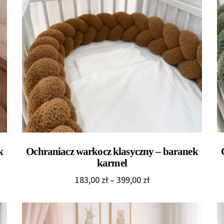
k
Ochraniacz warkocz klasyczny – baranek
karmel
Zakres
183,00
zł
–
399,00
zł
cen:
od
183,00 zł