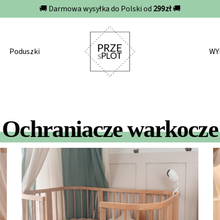
Ponad 20 000 dostarczonych ochraniaczy 🚀
Poduszki
WY
Ochraniacze warkocze