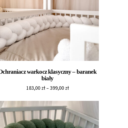
Ochraniacz warkocz klasyczny – baranek
biały
Zakres
183,00
zł
–
399,00
zł
cen:
od
183,00 zł
do
399,00 zł