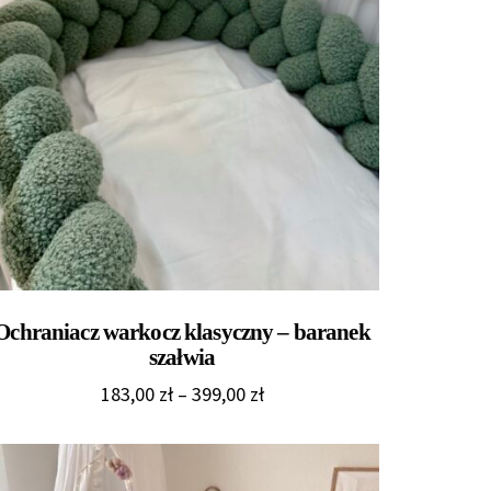
Ochraniacz warkocz klasyczny – baranek
szałwia
Zakres
183,00
zł
–
399,00
zł
cen:
od
183,00 zł