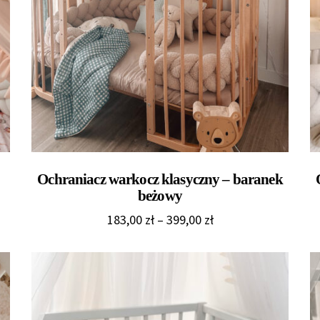
Ochraniacz warkocz klasyczny – baranek
beżowy
Zakres
183,00
zł
–
399,00
zł
cen:
od
183,00 zł
do
399,00 zł