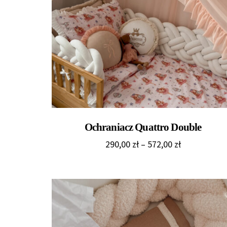
Ochraniacz Quattro Double
Zakres
290,00
zł
–
572,00
zł
cen:
od
290,00 zł
do
572,00 zł