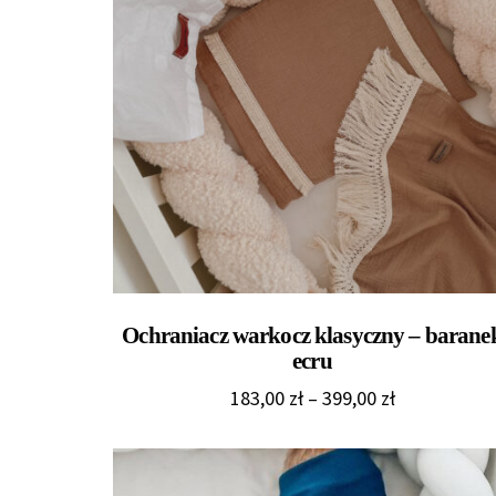
Ochraniacz warkocz klasyczny – barane
ecru
Zakres
183,00
zł
–
399,00
zł
cen:
od
183,00 zł