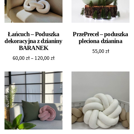
Łańcuch – Poduszka
PrzePrecel – poduszka
dekoracyjna z dzianiny
pleciona dzianina
BARANEK
55,00
zł
Zakres
60,00
zł
–
120,00
zł
cen:
od
60,00 zł
do
120,00 zł