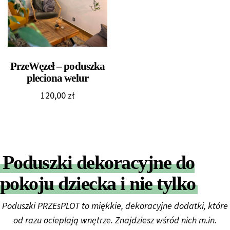
PrzeWęzeł – poduszka
pleciona welur
120,00
zł
Poduszki dekoracyjne do
pokoju dziecka i nie tylko
Poduszki PRZEsPLOT to miękkie, dekoracyjne dodatki, które
od razu ocieplają wnętrze. Znajdziesz wśród nich m.in.