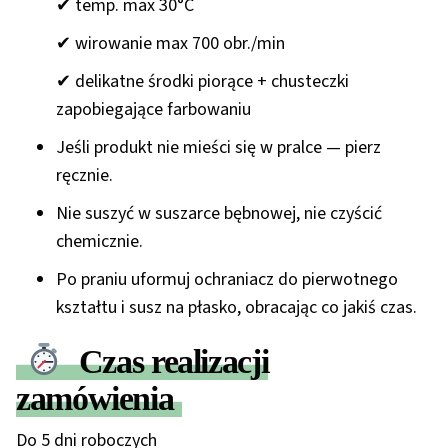
✔ temp. max
30°C
✔ wirowanie max
700 obr./min
✔ delikatne środki piorące + chusteczki
zapobiegające farbowaniu
Jeśli produkt nie mieści się w pralce — pierz
ręcznie
.
Nie suszyć w suszarce bębnowej
, nie czyścić
chemicznie.
Po praniu uformuj ochraniacz do pierwotnego
kształtu i
susz na płasko
, obracając co jakiś czas.
Czas realizacji
zamówienia
Do 5 dni roboczych