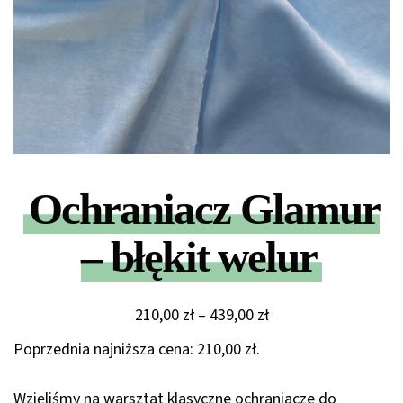
Ochraniacz Glamur
– błękit welur
Zakres
210,00
zł
–
439,00
zł
cen:
Poprzednia najniższa cena:
210,00
zł
.
od
210,00 zł
Wzięliśmy na warsztat klasyczne ochraniacze do