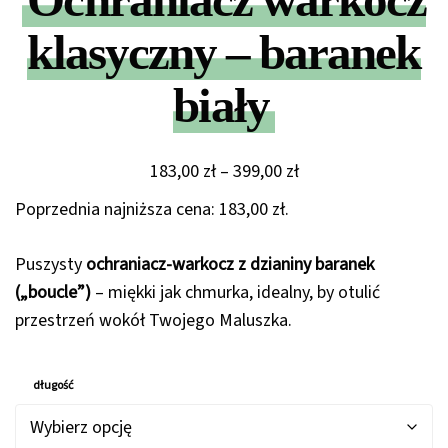
Ochraniacz warkocz
klasyczny – baranek
biały
Zakres
183,00
zł
–
399,00
zł
cen:
Poprzednia najniższa cena:
183,00
zł
.
od
183,00 zł
Puszysty
ochraniacz-warkocz z dzianiny baranek
do
(„boucle”)
– miękki jak chmurka, idealny, by otulić
399,00 zł
przestrzeń wokół Twojego Maluszka.
długość