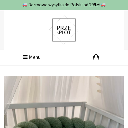
Darmowa wysyłka do Polski od
299zł
Menu