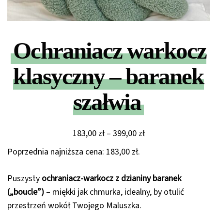
Ochraniacz warkocz
klasyczny – baranek
szałwia
Zakres
183,00
zł
–
399,00
zł
cen:
Poprzednia najniższa cena:
183,00
zł
.
od
183,00 zł
Puszysty
ochraniacz-warkocz z dzianiny baranek
do
(„boucle”)
– miękki jak chmurka, idealny, by otulić
399,00 zł
przestrzeń wokół Twojego Maluszka.