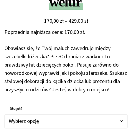
welur
Zakres
170,00
zł
–
429,00
zł
cen:
Poprzednia najniższa cena:
170,00
zł
.
od
170,00 zł
Obawiasz się, że Twój maluch zawędruje między
do
szczebelki łóżeczka? PrzeOchraniacz warkocz to
429,00 zł
prawdziwy hit dziecięcych pokoi. Pasuje zarówno do
noworodkowej wyprawki jak i pokoju starszaka. Szukasz
stylowej dekoracji do kącika dziecka lub prezentu dla
przyszłych rodziców? Jesteś w dobrym miejscu!
Długość