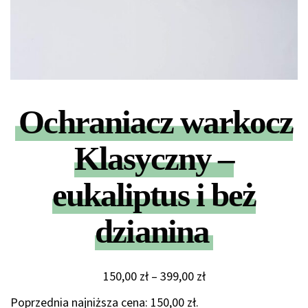
Ochraniacz warkocz
Klasyczny –
eukaliptus i beż
dzianina
Zakres
150,00
zł
–
399,00
zł
cen:
Poprzednia najniższa cena:
150,00
zł
.