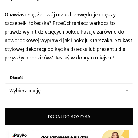
od
150,00 zł
Obawiasz się, że Twój maluch zawędruje między
do
szczebelki łóżeczka? PrzeOchraniacz warkocz to
399,00 zł
prawdziwy hit dziecięcych pokoi. Pasuje zarówno do
noworodkowej wyprawki jak i pokoju starszaka. Szukasz
stylowej dekoracji do kącika dziecka lub prezentu dla
przyszłych rodziców? Jesteś w dobrym miejscu!
Długość
DODAJ DO KOSZYKA