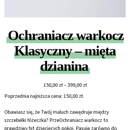
Ochraniacz warkocz
Klasyczny – mięta
dzianina
Zakres
150,00
zł
–
399,00
zł
cen:
Poprzednia najniższa cena:
150,00
zł
.
od
150,00 zł
Obawiasz się, że Twój maluch zawędruje między
do
szczebelki łóżeczka? PrzeOchraniacz warkocz to
399,00 zł
prawdziwy hit dziecięcych pokoi. Pasuje zarówno do