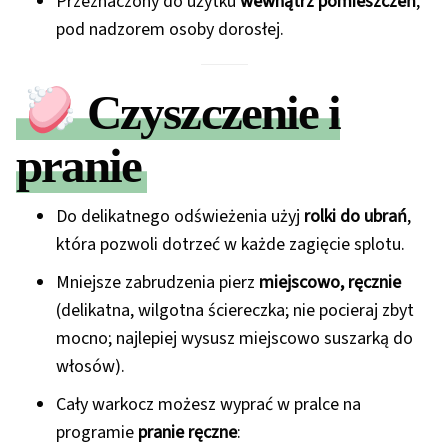
Przeznaczony do użytku
wewnątrz pomieszczeń
,
pod nadzorem osoby dorosłej.
Czyszczenie i
pranie
Do delikatnego odświeżenia użyj
rolki do ubrań
,
która pozwoli dotrzeć w każde zagięcie splotu.
Mniejsze zabrudzenia pierz
miejscowo, ręcznie
(delikatna, wilgotna ściereczka; nie pocieraj zbyt
mocno; najlepiej wysusz miejscowo suszarką do
włosów).
Cały warkocz możesz wyprać w pralce na
programie
pranie ręczne
: