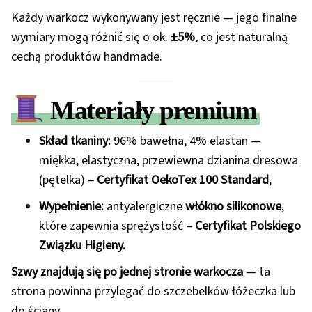
Każdy warkocz wykonywany jest ręcznie — jego finalne
wymiary mogą różnić się o ok.
±5%
, co jest naturalną
cechą produktów handmade.
Materiały premium
Skład tkaniny:
96% bawełna, 4% elastan —
miękka, elastyczna, przewiewna dzianina dresowa
(pętelka)
– Certyfikat OekoTex 100 Standard
,
Wypełnienie:
antyalergiczne
włókno silikonowe
,
które zapewnia sprężystość
– Certyfikat Polskiego
Związku Higieny.
Szwy znajdują się po jednej stronie warkocza
— ta
strona powinna przylegać do szczebelków łóżeczka lub
do ściany.