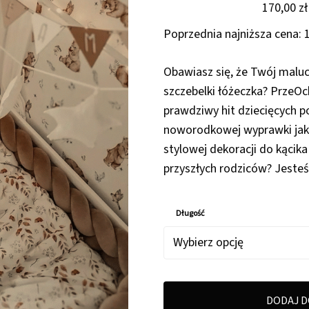
170,00
zł
Poprzednia najniższa cena:
Obawiasz się, że Twój malu
szczebelki łóżeczka? PrzeOc
prawdziwy hit dziecięcych p
noworodkowej wyprawki jak 
stylowej dekoracji do kącika
przyszłych rodziców? Jeste
Długość
DODAJ D