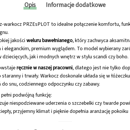
Opis
Informacje dodatkowe
z-warkocz PRZEsPLOT to idealne połączenie komfortu, funkc
gnu.
kiej jakości
weluru bawełnianego
, który zachwyca aksamitn
 i eleganckim, premium wyglądem. To model wybierany za
 dziecięcych, jak i modnych wnętrz w stylu scandi czy boho.
owstaje
ręcznie w naszej pracowni
, dlatego jest nie tylko d
 staranny i trwały. Warkocz doskonale układa się w łóżeczku
ń do snu, codziennego odpoczynku czy zabawy.
 pełni podwójną funkcję:
uje niespodziewane uderzenia o szczebelki czy twarde powi
epły, przyjemny klimat i pięknie dopełnia aranżację pokoiku