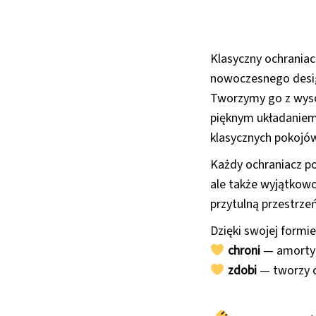
Klasyczny ochraniac
nowoczesnego desi
Tworzymy go z wyso
pięknym układaniem
klasycznych pokojów
Każdy ochraniacz p
ale także wyjątkowo
przytulną przestrze
Dzięki swojej formie
chroni
— amortyz
zdobi
— tworzy ci