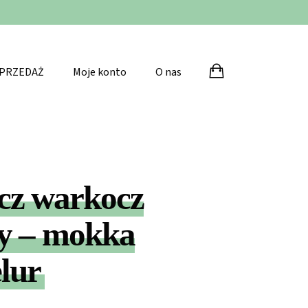
Po
PRZEDAŻ
Moje konto
O nas
cz warkocz
y – mokka
lur