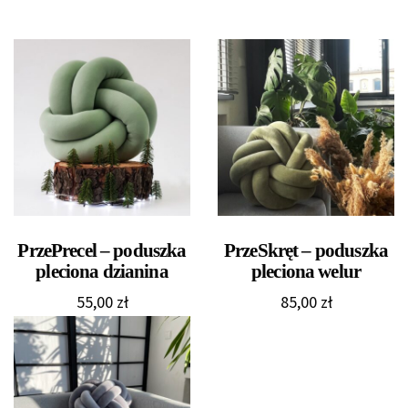
PrzePrecel – poduszka
PrzeSkręt – poduszka
pleciona dzianina
pleciona welur
55,00
zł
85,00
zł