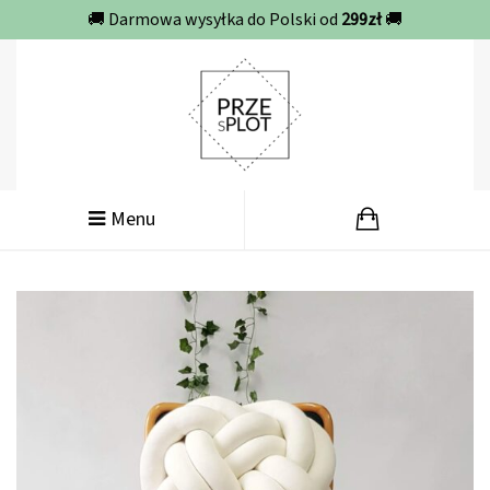
🚚 Darmowa wysyłka do Polski od
299zł
🚚
Menu