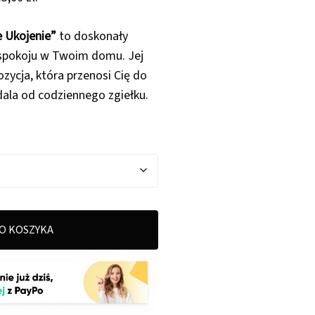
od
33,00 zł
 Ukojenie”
to doskonały
do
 spokoju w Twoim domu. Jej
139,00 zł
ycja, która przenosi Cię do
 dala od codziennego zgiełku.
O KOSZYKA