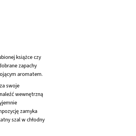
ubionej książce czy
 dobrane zapachy
, kojącym aromatem.
 za swoje
odnaleźć wewnętrzną
zyjemnie
ompozycję zamyka
ikatny szal w chłodny