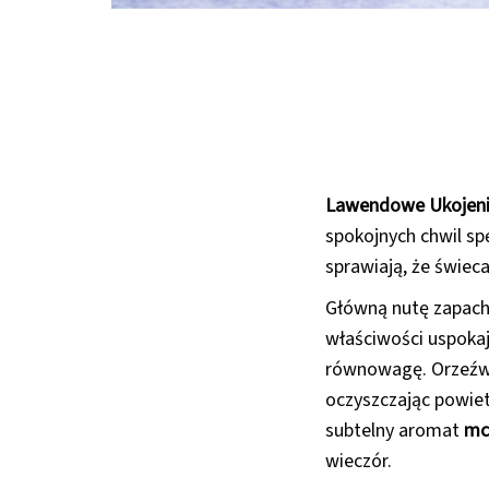
Lawendowe Ukojen
spokojnych chwil s
sprawiają, że świec
Główną nutę zapac
właściwości uspokaj
równowagę. Orzeźw
oczyszczając powie
subtelny aromat
mc
wieczór.