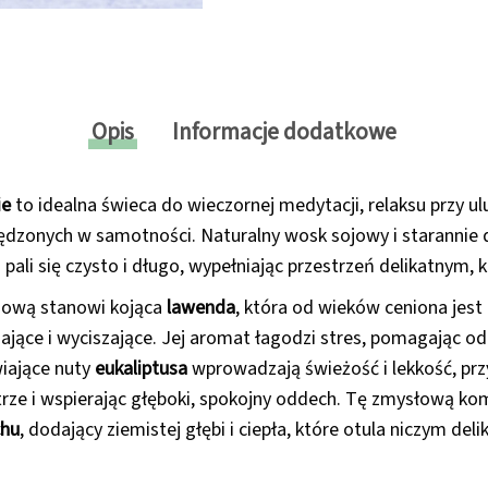
Opis
Informacje dodatkowe
ie
to idealna świeca do wieczornej medytacji, relaksu przy ul
pędzonych w samotności. Naturalny wosk sojowy i starannie
a pali się czysto i długo, wypełniając przestrzeń delikatnym
hową stanowi kojąca
lawenda
, która od wieków ceniona jest
ające i wyciszające. Jej aromat łagodzi stres, pomagając 
iające nuty
eukaliptusa
wprowadzają świeżość i lekkość, pr
trze i wspierając głęboki, spokojny oddech. Tę zmysłową k
hu
, dodający ziemistej głębi i ciepła, które otula niczym del