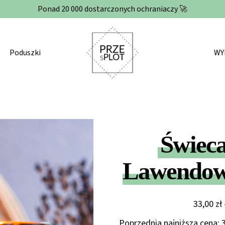
Ponad 20 000 dostarczonych ochraniaczy 🚀
Poduszki
WY
Świeca
Lawendow
33,00
zł
Poprzednia najniższa cena: