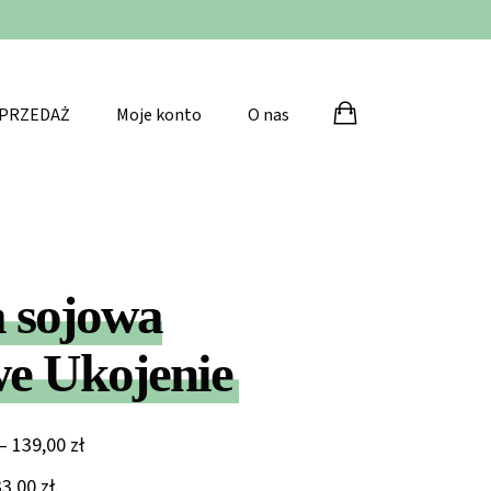
💯 Stworzone z 
PRZEDAŻ
Moje konto
O nas
 sojowa
e Ukojenie
Zakres
–
139,00
zł
cen:
33,00
zł
.