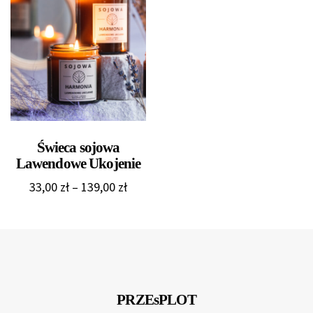
od
33,00 zł
33,00 
do
do
139,00 zł
139,0
Świeca sojowa
Lawendowe Ukojenie
Zakres
33,00
zł
–
139,00
zł
cen:
od
33,00 zł
do
139,00 zł
PRZEsPLOT