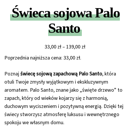
Świeca sojowa Palo
Santo
Zakres
33,00
zł
–
139,00
zł
cen:
Poprzednia najniższa cena:
33,00
zł
.
od
33,00 zł
Poznaj
świecę sojową zapachową Palo Santo
, która
do
otuli Twoje zmysły wyjątkowym i ekskluzywnym
139,00 zł
aromatem. Palo Santo, znane jako „święte drzewo” to
zapach, który od wieków kojarzy się z harmonią,
duchowym wyciszeniem i pozytywną energią. Dzięki tej
świecy stworzysz atmosferę luksusu i wewnętrznego
spokoju we własnym domu.