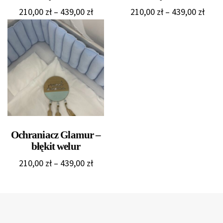
Zakres
Zakr
210,00
zł
–
439,00
zł
210,00
zł
–
439,00
zł
cen:
cen:
od
od
210,00 zł
210,0
do
do
439,00 zł
439,0
Ochraniacz Glamur –
błękit welur
Zakres
210,00
zł
–
439,00
zł
cen:
od
210,00 zł
do