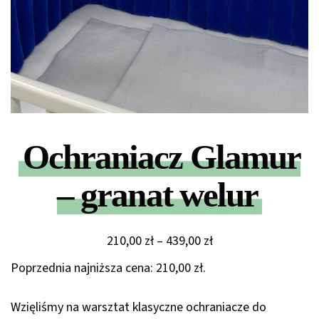
Ochraniacz Glamur
– granat welur
Zakres
210,00
zł
–
439,00
zł
cen:
Poprzednia najniższa cena:
210,00
zł
.
od
210,00 zł
Wzięliśmy na warsztat klasyczne ochraniacze do