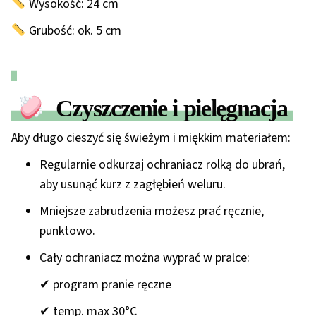
Wysokość:
24 cm
Grubość:
ok. 5 cm
Czyszczenie i pielęgnacja
Aby długo cieszyć się świeżym i miękkim materiałem:
Regularnie odkurzaj ochraniacz
rolką do ubrań
,
aby usunąć kurz z zagłębień weluru.
Mniejsze zabrudzenia możesz prać
ręcznie,
punktowo
.
Cały ochraniacz można wyprać w pralce:
✔ program
pranie ręczne
✔ temp. max
30°C