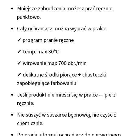
Mniejsze zabrudzenia możesz prać
ręcznie,
punktowo
.
Cały ochraniacz można wyprać w pralce:
✔ program
pranie ręczne
✔ temp. max
30°C
✔ wirowanie max
700 obr./min
✔ delikatne środki piorące + chusteczki
zapobiegające farbowaniu
Jeśli produkt nie mieści się w pralce — pierz
ręcznie
.
Nie suszyć w suszarce bębnowej
, nie czyścić
chemicznie.
Po praniu uformuj ochraniacz do pierwotnego