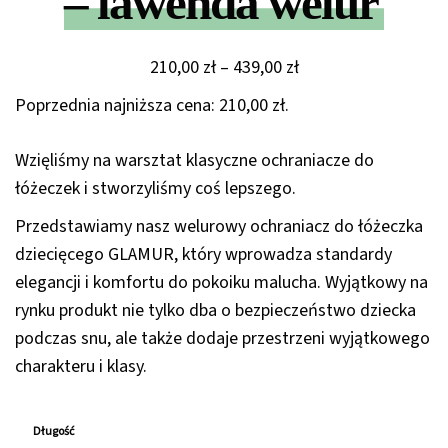
– lawenda welur
Zakres
210,00
zł
–
439,00
zł
cen:
Poprzednia najniższa cena:
210,00
zł
.
od
210,00 zł
Wzięliśmy na warsztat klasyczne ochraniacze do
do
łóżeczek i stworzyliśmy coś lepszego.
439,00 zł
Przedstawiamy nasz welurowy ochraniacz do łóżeczka
dziecięcego GLAMUR, który wprowadza standardy
elegancji i komfortu do pokoiku malucha. Wyjątkowy na
rynku produkt nie tylko dba o bezpieczeństwo dziecka
podczas snu, ale także dodaje przestrzeni wyjątkowego
charakteru i klasy.
Długość