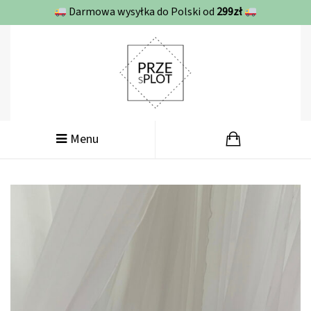
Darmowa wysyłka do Polski od
299zł
Menu