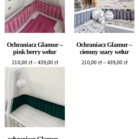
Ochraniacz Glamur –
Ochraniacz Glamur –
pink berry welur
ciemny szary welur
Zakres
Zakr
210,00
zł
–
439,00
zł
210,00
zł
–
439,00
zł
cen:
cen:
od
od
210,00 zł
210,0
do
do
439,00 zł
439,0