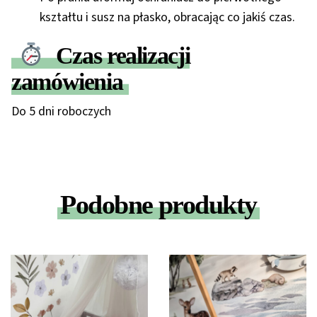
kształtu i
susz na płasko
, obracając co jakiś czas.
Czas realizacji
zamówienia
Do 5 dni roboczych
Podobne produkty