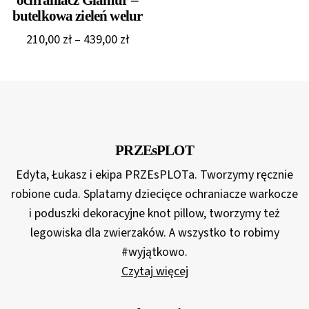
ochraniacz Glamur –
butelkowa zieleń welur
Zakres
210,00
zł
–
439,00
zł
cen:
od
210,00 zł
do
439,00 zł
PRZEsPLOT
Edyta, Łukasz i ekipa PRZEsPLOTa. Tworzymy ręcznie
robione cuda. Splatamy dziecięce ochraniacze warkocze
i poduszki dekoracyjne knot pillow, tworzymy też
legowiska dla zwierzaków. A wszystko to robimy
#wyjątkowo.
Czytaj więcej