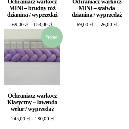
Ochraniacz warkocz
Ochraniacz warkocz
MINI – brudny róż
MINI – szałwia
dzianina / wyprzedaż
dzianina / wyprzedaż
Zakres
Zakre
69,00
zł
–
153,00
zł
69,00
zł
–
126,00
zł
cen:
cen:
Promo!
od
od
69,00 zł
69,00 
do
do
153,00 zł
126,0
Ochraniacz warkocz
Klasyczny – lawenda
welur / wyprzedaż
Zakres
145,00
zł
–
180,00
zł
cen: