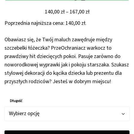
Zakres
140,00
zł
–
167,00
zł
cen:
Poprzednia najniższa cena:
140,00
zł
.
od
140,00 zł
Obawiasz się, że Twój maluch zawędruje między
do
szczebelki łóżeczka? PrzeOchraniacz warkocz to
167,00 zł
prawdziwy hit dziecięcych pokoi. Pasuje zarówno do
noworodkowej wyprawki jak i pokoju starszaka. Szukasz
stylowej dekoracji do kącika dziecka lub prezentu dla
przyszłych rodziców? Jesteś w dobrym miejscu!
Długość