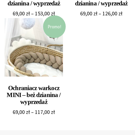
dzianina / wyprzedaż
dzianina / wyprzedaż
Zakres
Zakre
69,00
zł
–
153,00
zł
69,00
zł
–
126,00
zł
cen:
cen:
Promo!
od
od
69,00 zł
69,00 
do
do
153,00 zł
126,0
Ochraniacz warkocz
MINI – beż dzianina /
wyprzedaż
Zakres
69,00
zł
–
117,00
zł
cen:
od