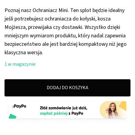
149,00 zł.
95,00 zł.
Poznaj nasz Ochraniacz Mini. Ten splot będzie idealny
jeśli potrzebujesz ochraniacza do kołyski, kosza
Mojżesza, przewijaka czy dostawki. Wszystko dzięki
mniejszym wymiarom produktu, który nadal zapewnia
bezpieczeństwo ale jest bardziej kompaktowy niż jego
klasyczna wersja.
1 w magazynie
DODAJ DO KOSZYKA