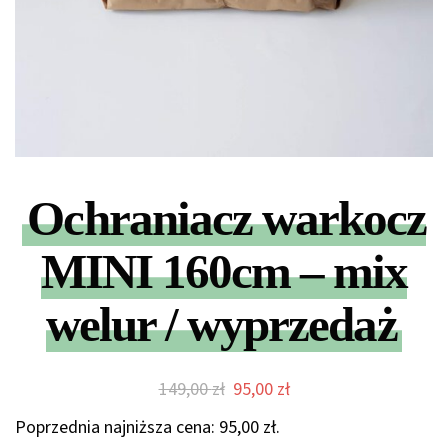
Ochraniacz warkocz
MINI 160cm – mix
welur / wyprzedaż
Pierwotna
Aktualna
149,00
zł
95,00
zł
cena
cena
Poprzednia najniższa cena:
95,00
zł
.
wynosiła:
wynosi: