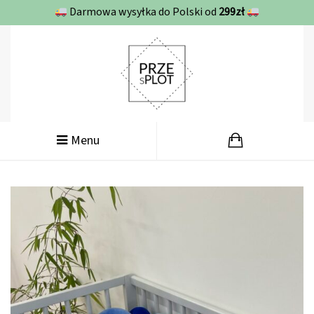
Darmowa wysyłka do Polski od
299zł
Menu