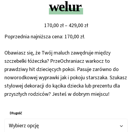
welur
Zakres
170,00
zł
–
429,00
zł
cen:
Poprzednia najniższa cena:
170,00
zł
.
od
170,00 zł
Obawiasz się, że Twój maluch zawędruje między
do
szczebelki łóżeczka? PrzeOchraniacz warkocz to
429,00 zł
prawdziwy hit dziecięcych pokoi. Pasuje zarówno do
noworodkowej wyprawki jak i pokoju starszaka. Szukasz
stylowej dekoracji do kącika dziecka lub prezentu dla
przyszłych rodziców? Jesteś w dobrym miejscu!
Długość