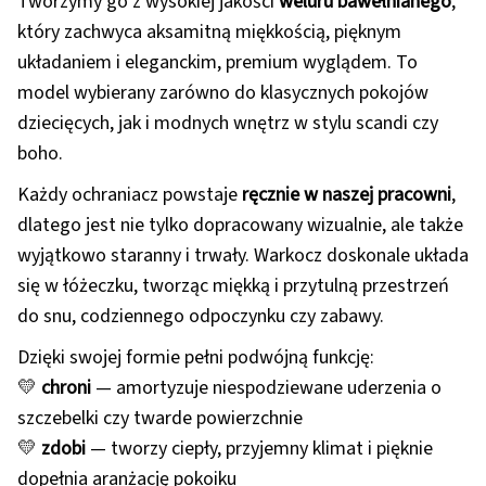
Tworzymy go z wysokiej jakości
weluru bawełnianego
,
który zachwyca aksamitną miękkością, pięknym
układaniem i eleganckim, premium wyglądem. To
model wybierany zarówno do klasycznych pokojów
dziecięcych, jak i modnych wnętrz w stylu scandi czy
boho.
Każdy ochraniacz powstaje
ręcznie w naszej pracowni
,
dlatego jest nie tylko dopracowany wizualnie, ale także
wyjątkowo staranny i trwały. Warkocz doskonale układa
się w łóżeczku, tworząc miękką i przytulną przestrzeń
do snu, codziennego odpoczynku czy zabawy.
Dzięki swojej formie pełni podwójną funkcję:
💛
chroni
— amortyzuje niespodziewane uderzenia o
szczebelki czy twarde powierzchnie
💛
zdobi
— tworzy ciepły, przyjemny klimat i pięknie
dopełnia aranżację pokoiku