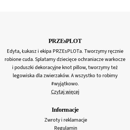
cen:
od
150,00 zł
do
399,00 zł
PRZEsPLOT
Edyta, Łukasz i ekipa PRZEsPLOTa. Tworzymy ręcznie
robione cuda. Splatamy dziecięce ochraniacze warkocze
i poduszki dekoracyjne knot pillow, tworzymy też
legowiska dla zwierzaków. A wszystko to robimy
#wyjątkowo.
Czytaj więcej
Informacje
Zwroty i reklamacje
Regulamin