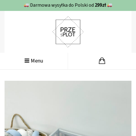
Darmowa wysyłka do Polski od
299zł
Menu