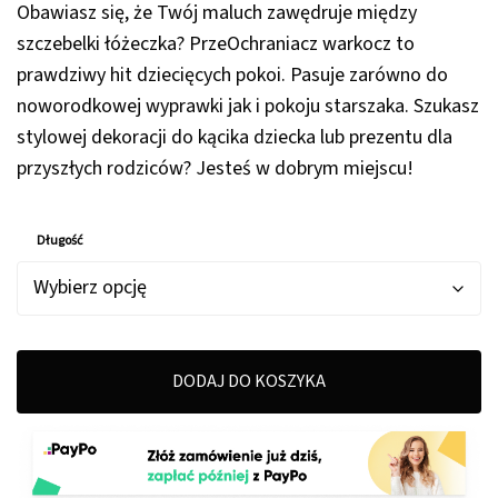
150,00 zł
Obawiasz się, że Twój maluch zawędruje między
do
szczebelki łóżeczka? PrzeOchraniacz warkocz to
399,00 zł
prawdziwy hit dziecięcych pokoi. Pasuje zarówno do
noworodkowej wyprawki jak i pokoju starszaka. Szukasz
stylowej dekoracji do kącika dziecka lub prezentu dla
przyszłych rodziców? Jesteś w dobrym miejscu!
Długość
DODAJ DO KOSZYKA