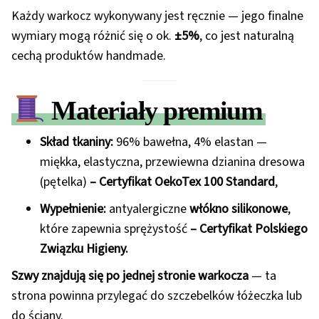
Każdy warkocz wykonywany jest ręcznie — jego finalne
wymiary mogą różnić się o ok.
±5%
, co jest naturalną
cechą produktów handmade.
Materiały premium
Skład tkaniny:
96% bawełna, 4% elastan —
miękka, elastyczna, przewiewna dzianina dresowa
(pętelka)
– Certyfikat OekoTex 100 Standard
,
Wypełnienie:
antyalergiczne
włókno silikonowe
,
które zapewnia sprężystość
– Certyfikat Polskiego
Związku Higieny.
Szwy znajdują się po jednej stronie warkocza
— ta
strona powinna przylegać do szczebelków łóżeczka lub
do ściany.