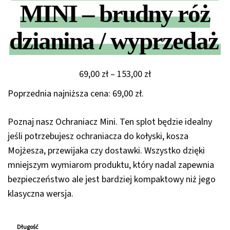
MINI – brudny róż
dzianina / wyprzedaż
Zakres
69,00
zł
–
153,00
zł
cen:
Poprzednia najniższa cena:
69,00
zł
.
od
69,00 zł
Poznaj nasz Ochraniacz Mini. Ten splot będzie idealny
do
jeśli potrzebujesz ochraniacza do kołyski, kosza
153,00 zł
Mojżesza, przewijaka czy dostawki. Wszystko dzięki
mniejszym wymiarom produktu, który nadal zapewnia
bezpieczeństwo ale jest bardziej kompaktowy niż jego
klasyczna wersja.
Długość