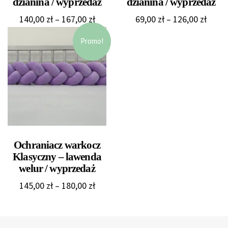
dzianina / wyprzedaż
dzianina / wyprzedaż
Zakres
Zakre
140,00
zł
–
167,00
zł
69,00
zł
–
126,00
zł
cen:
cen:
Promo!
od
od
140,00 zł
69,00 
do
do
167,00 zł
126,0
Ochraniacz warkocz
Klasyczny – lawenda
welur / wyprzedaż
Zakres
145,00
zł
–
180,00
zł
cen:
od