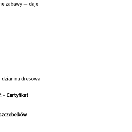
fie zabawy — daje
a dzianina dresowa
ć –
Certyfikat
 szczebelków