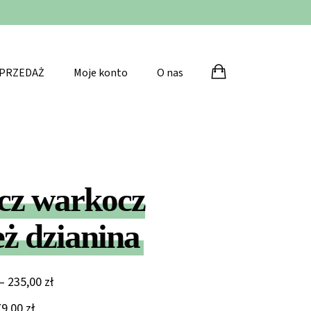
Po
PRZEDAŻ
Moje konto
O nas
cz warkocz
ż dzianina
Zakres
–
235,00
zł
cen:
79,00
zł
.