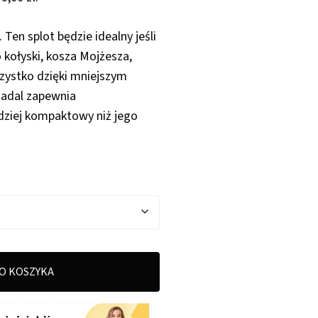
od
79,00 zł
 Ten splot będzie idealny jeśli
do
 kołyski, kosza Mojżesza,
235,00 zł
zystko dzięki mniejszym
nadal zapewnia
dziej kompaktowy niż jego
O KOSZYKA