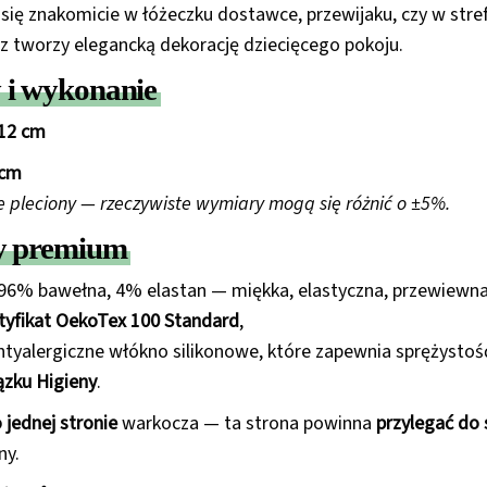
się znakomicie w łóżeczku dostawce, przewijaku, czy w stre
 tworzy elegancką dekorację dziecięcego pokoju.
i wykonanie
12 cm
 cm
e pleciony — rzeczywiste wymiary mogą się różnić o ±5%.
y premium
 96% bawełna, 4% elastan — miękka, elastyczna, przewiewn
tyfikat OekoTex 100 Standard
,
antyalergiczne włókno silikonowe, które zapewnia sprężystoś
ązku Higieny
.
 jednej stronie
warkocza — ta strona powinna
przylegać do
ny.