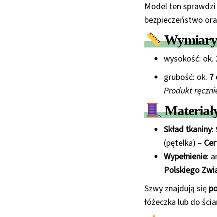
Model ten sprawdzi 
bezpieczeństwo oraz
Wymiary 
wysokość: ok.
grubość: ok.
7
Produkt ręczni
Materiał
Skład tkaniny
:
(pętelka) –
Cer
Wypełnienie
: 
Polskiego Zwi
Szwy znajdują się
po
łóżeczka lub do ścia