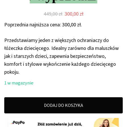
Pierwotna
Aktualna
449,00
zł
300,00
zł
cena
cena
Poprzednia najniższa cena:
300,00
zł
.
wynosiła:
wynosi:
449,00 zł.
300,00 zł.
Przedstawiamy jeden z większych ochraniaczy do
łóżeczka dziecięcego. Idealny zarówno dla maluszków
jak i starszych dzieci, zapewnia bezpieczeństwo,
komfort i stylowe wykończenie każdego dziecięcego
pokoju.
1 w magazynie
DODAJ DO KOSZYKA