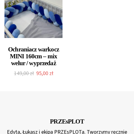
105,00 zł
69,00 
do
do
145,00 zł
153,0
Ochraniacz warkocz
MINI 160cm – mix
welur / wyprzedaż
Pierwotna
Aktualna
149,00
zł
95,00
zł
cena
cena
wynosiła:
wynosi:
149,00 zł.
95,00 zł.
PRZEsPLOT
Edyta, Łukasz i ekipa PRZEsPLOTa. Tworzymy ręcznie