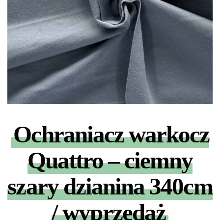
Ochraniacz warkocz
Quattro – ciemny
szary dzianina 340cm
/ wyprzedaż