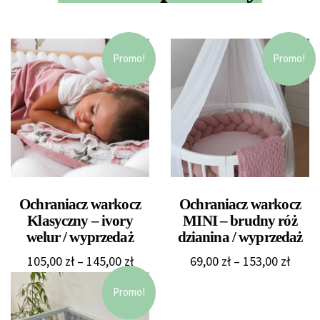
Promo!
Promo!
Ochraniacz warkocz
Ochraniacz warkocz
Klasyczny – ivory
MINI – brudny róż
welur / wyprzedaż
dzianina / wyprzedaż
Zakres
Zakre
105,00
zł
–
145,00
zł
69,00
zł
–
153,00
zł
cen:
cen:
Promo!
od
od