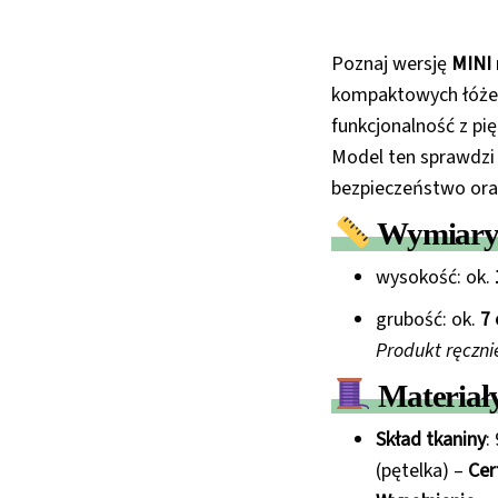
Poznaj wersję
MINI
kompaktowych łóżec
funkcjonalność z pi
Model ten sprawdzi 
bezpieczeństwo oraz
Wymiary 
wysokość: ok.
grubość: ok.
7
Produkt ręczni
Materiał
Skład tkaniny
:
(pętelka) –
Cer