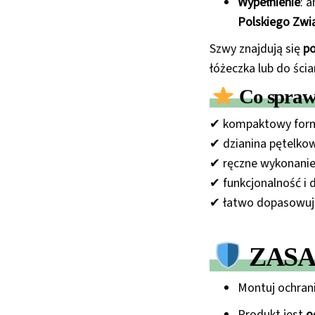
Wypełnienie
: 
Polskiego Zwi
Szwy znajdują się
po
łóżeczka lub do ścia
Co sprawi
✔ kompaktowy forma
✔ dzianina pętelko
✔ ręczne wykonanie 
✔ funkcjonalność i 
✔ łatwo dopasowuje
ZASA
Montuj ochran
Produkt jest
o