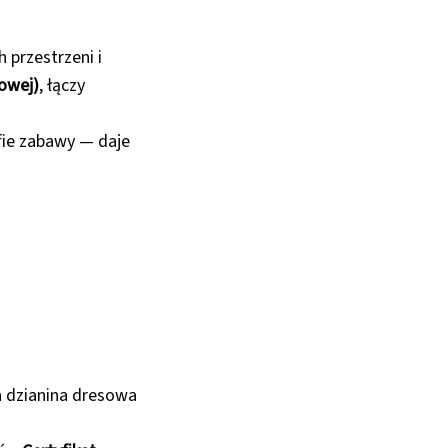
 przestrzeni i
kowej)
, łączy
fie zabawy — daje
a dzianina dresowa