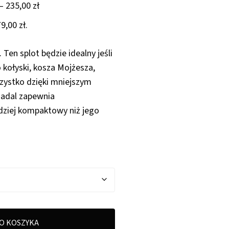
Zakres
–
235,00
zł
cen:
79,00
zł
.
od
79,00 zł
 Ten splot będzie idealny jeśli
do
 kołyski, kosza Mojżesza,
235,00 zł
zystko dzięki mniejszym
nadal zapewnia
dziej kompaktowy niż jego
O KOSZYKA