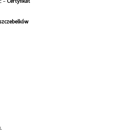
ć –
Certyfikat
 szczebelków
.