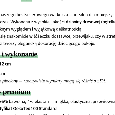
naszego bestsellerowego warkocza — idealną dla mniejszych
zek. Wykonana z wysokiej jakości
dzianiny dresowej (pętel
ęknym wyglądem i wyjątkową delikatnością.
się znakomicie w łóżeczku dostawce, przewijaku, czy w stre
 tworzy elegancką dekorację dziecięcego pokoju.
i wykonanie
12 cm
 cm
e pleciony — rzeczywiste wymiary mogą się różnić o ±5%.
y premium
 96% bawełna, 4% elastan — miękka, elastyczna, przewiewn
tyfikat OekoTex 100 Standard
,