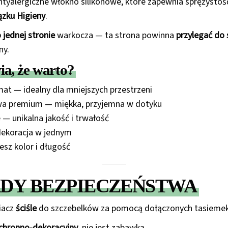
antyalergiczne włókno silikonowe, które zapewnia sprężystoś
ązku Higieny
.
 jednej stronie
warkocza — ta strona powinna
przylegać do
ny.
a, że warto?
t — idealny dla mniejszych przestrzeni
wa premium — miękka, przyjemna w dotyku
— unikalna jakość i trwałość
dekoracja w jednym
sz kolor i długość
DY BEZPIECZEŃSTWA
iacz
ściśle
do szczebelków za pomocą dołączonych tasiemek
chronno-dekoracyjny
, nie jest zabawką.