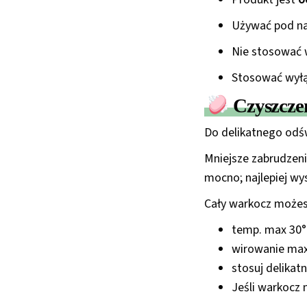
Używać pod na
Nie stosować w
Stosować wyłą
Czyszczen
Do delikatnego odśw
Mniejsze zabrudzenia
mocno; najlepiej w
Cały warkocz możesz
temp. max 30
wirowanie max
stosuj delikat
Jeśli warkocz n