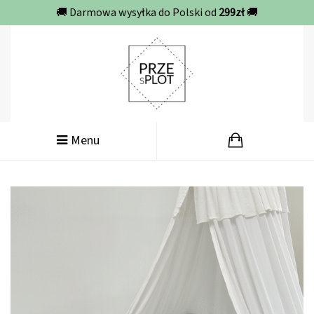
🚚 Darmowa wysyłka do Polski od
299zł
🚚
Menu