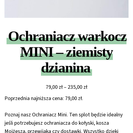
Ochraniacz warkocz
MINI – ziemisty
dzianina
Zakres
79,00
zł
–
235,00
zł
cen:
Poprzednia najniższa cena:
79,00
zł
.
od
79,00 zł
Poznaj nasz Ochraniacz Mini. Ten splot będzie idealny
do
jeśli potrzebujesz ochraniacza do kołyski, kosza
235,00 zł
Mojżesza, przewijaka czy dostawki. Wszystko dzięki