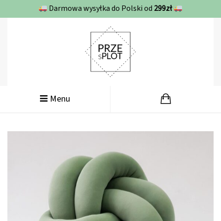
Darmowa wysyłka do Polski od
299zł
Menu