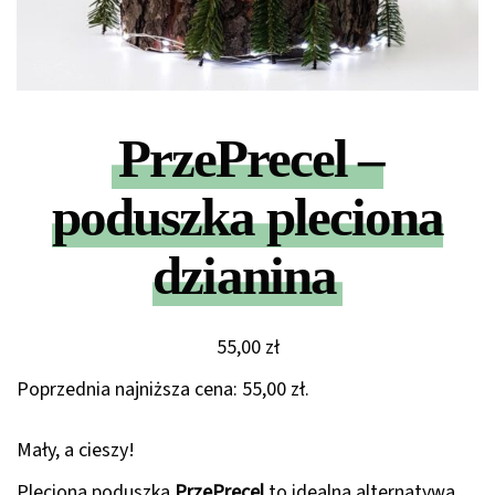
PrzePrecel –
poduszka pleciona
dzianina
55,00
zł
Poprzednia najniższa cena:
55,00
zł
.
Mały, a cieszy!
Pleciona poduszka
PrzePrecel
to idealna alternatywa