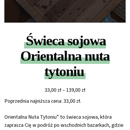
Świeca sojowa
Orientalna nuta
tytoniu
Zakres
33,00
zł
–
139,00
zł
cen:
Poprzednia najniższa cena:
33,00
zł
.
od
33,00 zł
Orientalna Nuta Tytoniu” to świeca sojowa, która
do
zaprasza Cię w podróż po wschodnich bazarkach, gdzie