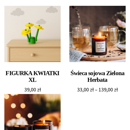
FIGURKA KWIATKI
Świeca sojowa Zielona
XL
Herbata
Zakre
39,00
zł
33,00
zł
–
139,00
zł
cen:
od
33,00 
do