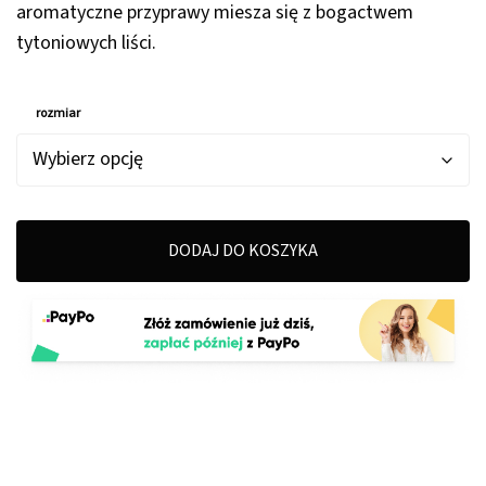
139,00 zł
aromatyczne przyprawy miesza się z bogactwem
tytoniowych liści.
rozmiar
DODAJ DO KOSZYKA