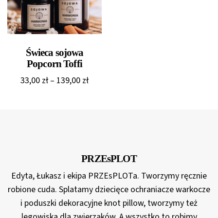
139,0
Świeca sojowa
Popcorn Toffi
Zakres
33,00
zł
–
139,00
zł
cen:
od
33,00 zł
do
139,00 zł
PRZEsPLOT
Edyta, Łukasz i ekipa PRZEsPLOTa. Tworzymy ręcznie
robione cuda. Splatamy dziecięce ochraniacze warkocze
i poduszki dekoracyjne knot pillow, tworzymy też
legowiska dla zwierzaków. A wszystko to robimy